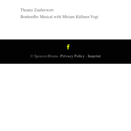
Theater Zauberwort
Bonhoeffer Musical with Miriam Küllmer-Vogt
Privacy Policy
Imprint
© Spencer-Blume-
-