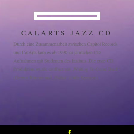
CALARTS JAZZ CD
Durch eine Zusammenarbeit zwischen Capitol Records
und CalArts kam es ab 1990 zu jährlichen CD
Aufnahmen mit Studenten des Instituts. Die erste CD
Produktion wurde eröffnet mit „Waiting To Come Back“
(Gernot Blume) und „Bahia“ (Julie Spencer)